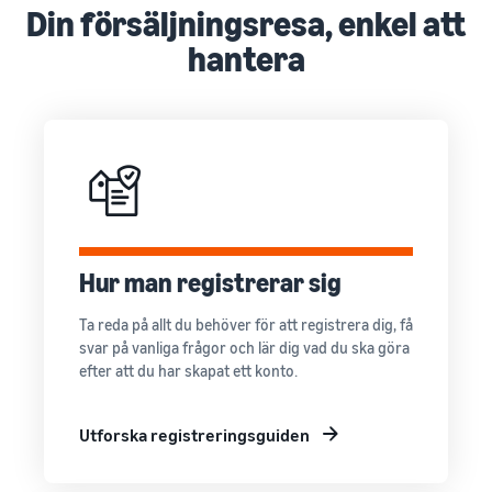
Nå Amazons
Din försäljningsresa, enkel att
kunder över
hela världen
hantera
Börja sälja i Nord-
och Sydamerika,
Europa, Asien-
Stillahavsområdet,
Mellanöstern och
Nordafrika.
Hur man registrerar sig
Ta reda på allt du behöver för att registrera dig, få
svar på vanliga frågor och lär dig vad du ska göra
efter att du har skapat ett konto.
Utforska registreringsguiden