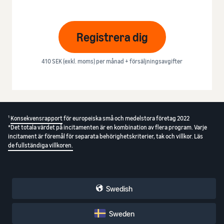
Registrera dig
410 SEK (exkl. moms) per månad + försäljningsavgifter
1
Konsekvensrapport
för europeiska små och medelstora företag 2022
*Det totala värdet på incitamenten är en kombination av flera program. Varje
incitament är föremål för separata behörighetskriterier, tak och villkor. Läs
de fullständiga villkoren.
Swedish
Sweden