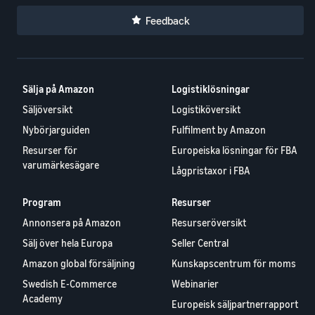
Feedback
Sälja på Amazon
Logistiklösningar
Säljöversikt
Logistiköversikt
Nybörjarguiden
Fulfilment by Amazon
Resurser för
Europeiska lösningar för FBA
varumärkesägare
Lågpristaxor i FBA
Program
Resurser
Annonsera på Amazon
Resurseröversikt
Sälj över hela Europa
Seller Central
Amazon global försäljning
Kunskapscentrum för moms
Swedish E-Commerce
Webinarier
Academy
Europeisk säljpartnerrapport