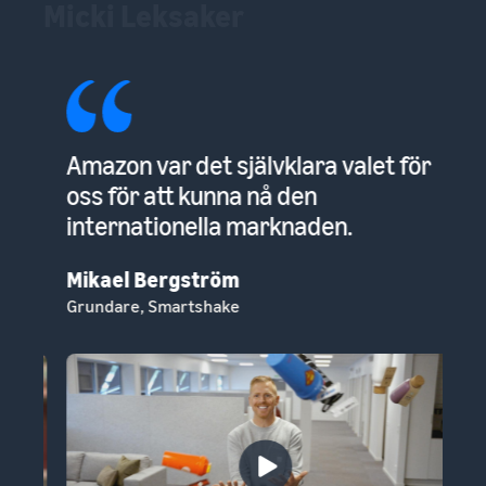
Smartshake
ör
Amazon var det självklara valet för
G
oss för att kunna nå den
st
internationella marknaden.
at
ti
Mikael Bergström
Grundare, Smartshake
An
Gr