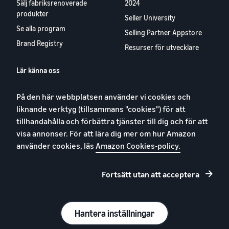
Sälj fabriksrenoverade
2024
produkter
Seller University
Se alla program
Selling Partner Appstore
Brand Registry
Resurser för utvecklare
Lär känna oss
Blog
På den här webbplatsen använder vi cookies och
Karriärer
liknande verktyg (tillsammans "cookies") för att
YouTube
tillhandahålla och förbättra tjänster till dig och för att
Kontakta oss
visa annonser. För att lära dig mer om hur Amazon
använder cookies, läs
Amazon Cookies-policy.
Fortsätt utan att acceptera
Integritetspolicy
Cookies
Allmänna villkor
Hantera inställningar
© 2026, Amazon.com, Inc. eller dess dotterbolag