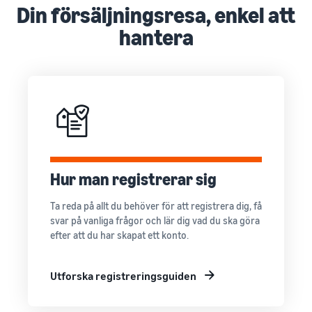
Nå Amazons
Din försäljningsresa, enkel att
kunder över
hela världen
hantera
Börja sälja i Nord-
och Sydamerika,
Europa, Asien-
Stillahavsområdet,
Mellanöstern och
Nordafrika.
Hur man registrerar sig
Ta reda på allt du behöver för att registrera dig, få
svar på vanliga frågor och lär dig vad du ska göra
efter att du har skapat ett konto.
Utforska registreringsguiden