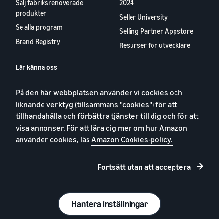
Sälj fabriksrenoverade
2024
produkter
Seller University
Se alla program
Selling Partner Appstore
Brand Registry
Resurser för utvecklare
Lär känna oss
Blog
På den här webbplatsen använder vi cookies och
Karriärer
liknande verktyg (tillsammans "cookies") för att
YouTube
tillhandahålla och förbättra tjänster till dig och för att
Kontakta oss
visa annonser. För att lära dig mer om hur Amazon
använder cookies, läs
Amazon Cookies-policy.
Fortsätt utan att acceptera
Integritetspolicy
Cookies
Allmänna villkor
Hantera inställningar
© 2026, Amazon.com, Inc. eller dess dotterbolag