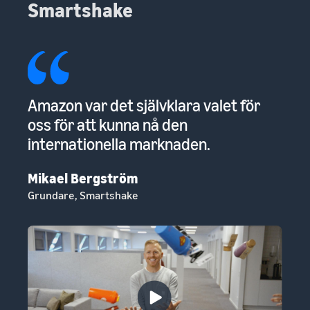
Smartshake
ör
Amazon var det självklara valet för
G
oss för att kunna nå den
st
internationella marknaden.
at
ti
Mikael Bergström
Grundare, Smartshake
An
Gr