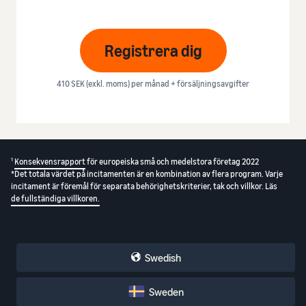
Registrera dig
410 SEK (exkl. moms) per månad + försäljningsavgifter
1
Konsekvensrapport
för europeiska små och medelstora företag 2022
*Det totala värdet på incitamenten är en kombination av flera program. Varje
incitament är föremål för separata behörighetskriterier, tak och villkor. Läs
de fullständiga villkoren.
Swedish
Sweden