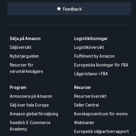
Feedback
Sälja på Amazon
Logistiklösningar
Säljöversikt
Logistiköversikt
Nybörjarguiden
Fulfilment by Amazon
Resurser för
Europeiska lösningar för FBA
varumärkesägare
Lågpristaxor i FBA
Program
Resurser
Annonsera på Amazon
Resurseröversikt
Sälj över hela Europa
Seller Central
Amazon global försäljning
Kunskapscentrum för moms
Swedish E-Commerce
Webinarier
Academy
Europeisk säljpartnerrapport