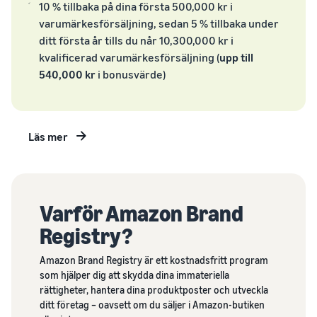
Nå Amazons
10 % tillbaka på dina första 500,000 kr i
kunder över
varumärkesförsäljning, sedan 5 % tillbaka under
hela världen
ditt första år tills du når 10,300,000 kr i
Börja sälja i Nord-
kvalificerad varumärkesförsäljning (
upp till
och Sydamerika,
540,000 kr
i bonusvärde)
Europa, Asien-
Stillahavsområdet,
Mellanöstern och
Nordafrika.
Läs mer
Varför Amazon Brand
Registry?
Amazon Brand Registry är ett kostnadsfritt program
som hjälper dig att skydda dina immateriella
rättigheter, hantera dina produktposter och utveckla
ditt företag – oavsett om du säljer i Amazon-butiken