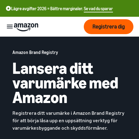
Lägre avgifter 2026 = Bättre marginaler.
Se vad du sparar
Registrera dig
Start
Amazon Brand Registry
Lansera ditt
Börja
Skicka
English
sälja på
varumärke med
- GB
Amazon
Orderhantering
Växa
Amazon
Swedish
Översikt
Hur man börjar sälja på
- SE
Amazon
Nå fler
Ta det där nästa steget i att
Priser
Uppfyllande av
Registrera ditt varumärke i Amazon Brand Registry
kunder
bli en Amazon-
kundorder
för att börja låsa upp en uppsättning verktyg för
återförsäljare
Lär dig om lämpliga
varumärkesbyggande och skyddsförmåner.
Lär dig
lösningar för att uppfylla
Lära
Annonsera på Amazon
dina sändningar