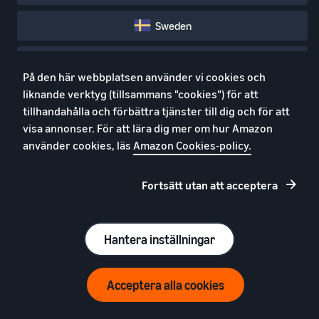
Sweden
Feedback
På den här webbplatsen använder vi cookies och
liknande verktyg (tillsammans "cookies") för att
tillhandahålla och förbättra tjänster till dig och för att
visa annonser. För att lära dig mer om hur Amazon
Sälja på Amazon
Logistiklösningar
använder cookies, läs
Amazon Cookies-policy.
Säljöversikt
Logistiköversikt
Nybörjarguiden
Fulfilment by Amazon
Fortsätt utan att acceptera
Resurser för
Europeiska lösningar för FBA
varumärkesägare
Lågpristaxor i FBA
Hantera inställningar
Program
Resurser
Annonsera på Amazon
Resurseröversikt
Acceptera alla cookies
Sälj över hela Europa
Seller Central
Amazon global försäljning
Kunskapscentrum för moms