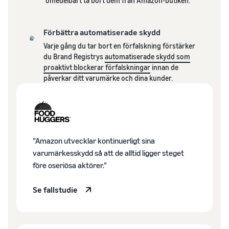
omedelbart ta bort dem från Amazon-butiken.
Amazon
Upptäck Amazon-godkända
Amazon
Intäktskalkylator
programvarupartners för
Beräkna avgifter och
att automatisera och
Förbättra automatiserade skydd
kostnader för en
hantera din verksamhet
Varje gång du tar bort en förfalskning förstärker
produkt, jämför
Lägre
du Brand Registrys
automatiserade skydd som
leveransmetoder
leveranskostnader
Verktyg för expansion
proaktivt blockerar förfalskningar
innan de
för dina
till europeiska Amazon-
påverkar ditt varumärke och dina kunder.
lågprisprodukter
Incitament för
butiker
nya säljare
Utforska låga FBA-avgifter
Lär dig mer om alla
Genom att anta de
för kvalificerade produkter
tillgängliga europeiska
tjänster som ingår
som är prissatta till eller
Amazon-marknadsplatser
i nybörjarguiden
under €20.
och hur du kan växa med
kan du dra nytta av
Amazon Fulfillment-
”Amazon utvecklar kontinuerligt sina
över 540,000 kr i
program
varumärkesskydd så att de alltid ligger steget
nybörjarincitament
före oseriösa aktörer.”
Se fallstudie