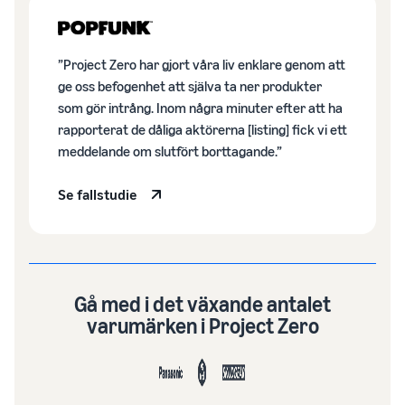
Nå Amazons
kunder över
hela världen
Börja sälja i Nord-
”Project Zero har gjort våra liv enklare genom att
och Sydamerika,
ge oss befogenhet att själva ta ner produkter
Europa, Asien-
som gör intrång. Inom några minuter efter att ha
Stillahavsområdet,
rapporterat de dåliga aktörerna [listing] fick vi ett
Mellanöstern och
meddelande om slutfört borttagande.”
Nordafrika.
Se fallstudie
Gå med i det växande antalet
varumärken i Project Zero