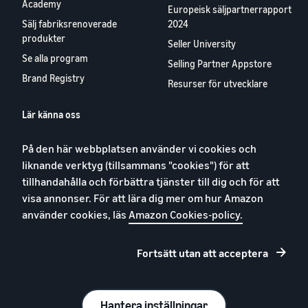
Academy
Europeisk säljpartnerrapport
Sälj fabriksrenoverade
2024
produkter
Seller University
Se alla program
Selling Partner Appstore
Brand Registry
Resurser för utvecklare
Lär känna oss
Blog
På den här webbplatsen använder vi cookies och
Karriärer
liknande verktyg (tillsammans "cookies") för att
YouTube
tillhandahålla och förbättra tjänster till dig och för att
Kontakta oss
visa annonser. För att lära dig mer om hur Amazon
använder cookies, läs
Amazon Cookies-policy.
Fortsätt utan att acceptera
Integritetspolicy
Cookies
Allmänna villkor
Hantera inställningar