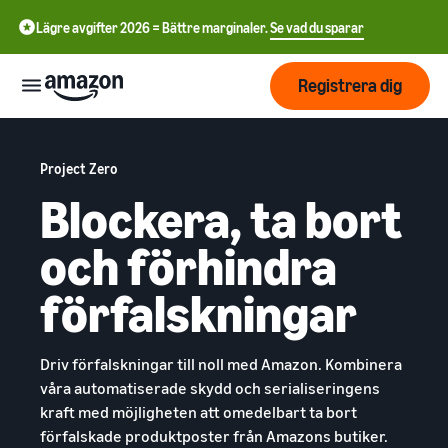
Lägre avgifter 2026 = Bättre marginaler.
Se vad du sparar
Registrera dig
Start
Project Zero
Blockera, ta bort
Börja
Skicka
English
sälja på
och förhindra
- GB
Amazon
Orderhantering
Växa
förfalskningar
Swedish
Översikt
Hur man börjar sälja på
- SE
Amazon
Nå fler
Ta det där nästa steget i att
Priser
Uppfyllande av
Driv förfalskningar till noll med Amazon. Kombinera
kunder
bli en Amazon-
kundorder
våra automatiserade skydd och serialiseringens
återförsäljare
Lär dig om lämpliga
kraft med möjligheten att omedelbart ta bort
Lär dig
lösningar för att uppfylla
Lära
Annonsera på Amazon
förfalskade produktposter från Amazons butiker.
dina sändningar