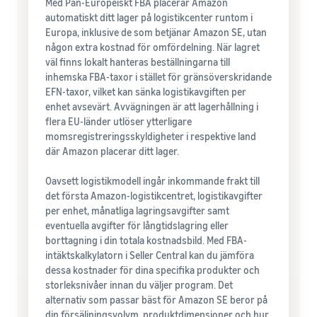
Med Pan-Europeiskt FBA placerar Amazon
automatiskt ditt lager på logistikcenter runtom i
Europa, inklusive de som betjänar Amazon SE, utan
någon extra kostnad för omfördelning. När lagret
väl finns lokalt hanteras beställningarna till
inhemska FBA-taxor i stället för gränsöverskridande
EFN-taxor, vilket kan sänka logistikavgiften per
enhet avsevärt. Avvägningen är att lagerhållning i
flera EU-länder utlöser ytterligare
momsregistreringsskyldigheter i respektive land
där Amazon placerar ditt lager.
Oavsett logistikmodell ingår inkommande frakt till
det första Amazon-logistikcentret, logistikavgifter
per enhet, månatliga lagringsavgifter samt
eventuella avgifter för långtidslagring eller
borttagning i din totala kostnadsbild. Med FBA-
intäktskalkylatorn i Seller Central kan du jämföra
dessa kostnader för dina specifika produkter och
storleksnivåer innan du väljer program. Det
alternativ som passar bäst för Amazon SE beror på
din försäljningsvolym, produktdimensioner och hur