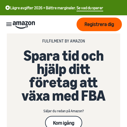
Lägre avgifter 2026 = Bättre marginaler.
Se vad du sparar
Registrera dig
FULFILMENT BY AMAZON
Start
Spara tid och
Börja
hjälp ditt
Skicka
English
sälja på
- GB
Amazon
företag att
Orderhantering
Växa
Swedish
Översikt
växa med FBA
Hur man börjar sälja på
- SE
Amazon
Nå fler
Ta det där nästa steget i att
Priser
Uppfyllande av
kunder
bli en Amazon-
kundorder
Säljer du redan på Amazon?
återförsäljare
Lär dig om lämpliga
Lär dig
lösningar för att uppfylla
Lära
Kom igång
Annonsera på Amazon
dina sändningar