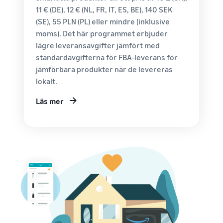
Nå Amazons
11 € (DE), 12 € (NL, FR, IT, ES, BE), 140 SEK
kunder över
hela världen
(SE), 55 PLN (PL) eller mindre (inklusive
moms). Det här programmet erbjuder
Börja sälja i Nord-
och Sydamerika,
lägre leveransavgifter jämfört med
Europa, Asien-
standardavgifterna för FBA-leverans för
Stillahavsområdet,
jämförbara produkter när de levereras
Mellanöstern och
lokalt.
Nordafrika.
Läs mer