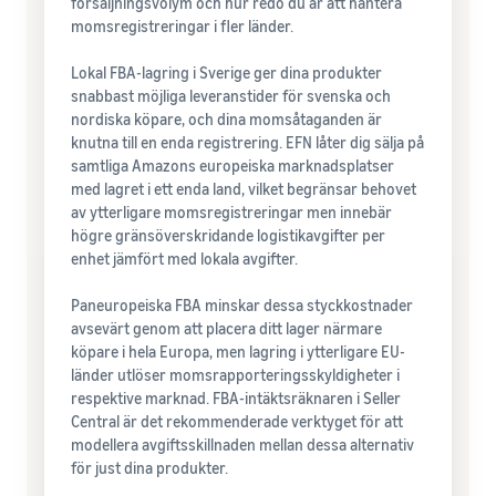
försäljningsvolym och hur redo du är att hantera
momsregistreringar i fler länder.
Lokal FBA-lagring i Sverige ger dina produkter
snabbast möjliga leveranstider för svenska och
nordiska köpare, och dina momsåtaganden är
knutna till en enda registrering. EFN låter dig sälja på
samtliga Amazons europeiska marknadsplatser
med lagret i ett enda land, vilket begränsar behovet
av ytterligare momsregistreringar men innebär
högre gränsöverskridande logistikavgifter per
enhet jämfört med lokala avgifter.
Paneuropeiska FBA minskar dessa styckkostnader
avsevärt genom att placera ditt lager närmare
köpare i hela Europa, men lagring i ytterligare EU-
länder utlöser momsrapporteringsskyldigheter i
respektive marknad. FBA-intäktsräknaren i Seller
Central är det rekommenderade verktyget för att
modellera avgiftsskillnaden mellan dessa alternativ
för just dina produkter.