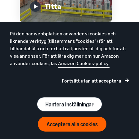
Titta
På den här webbplatsen använder vi cookies och
liknande verktyg (tillsammans "cookies") för att
SELLER UNIVERSITY
tillhandahålla och förbättra tjänster till dig och för att
Vad är FBA’s
visa annonser. För att lära dig mer om hur Amazon
procentandel för
använder cookies, läs
Amazon Cookies-policy.
överskottslager?
Fortsätt utan att acceptera
Hantera inställningar
Titta
Uppskatta dina intäkter på Amazon
Acceptera alla cookies
Intäktskalkylator
Spåra lagerålder