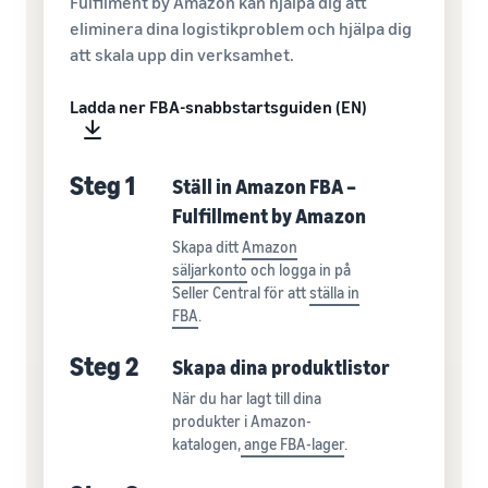
Fulfilment by Amazon kan hjälpa dig att
eliminera dina logistikproblem och hjälpa dig
att skala upp din verksamhet.
Ladda ner FBA-snabbstartsguiden (EN)
Steg 1
Ställ in Amazon FBA –
Fulfillment by Amazon
Skapa ditt
Amazon
säljarkonto
och logga in på
Seller Central för att
ställa in
FBA
.
Steg 2
Skapa dina produktlistor
När du har lagt till dina
produkter i Amazon-
katalogen,
ange FBA-lager
.