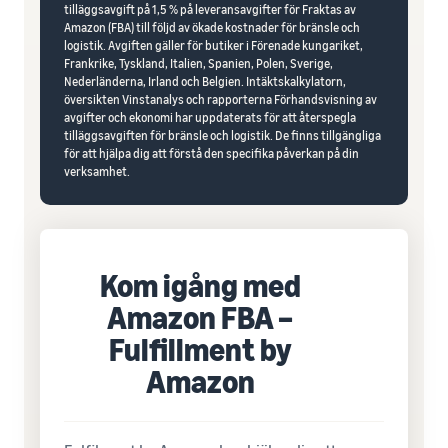
tilläggsavgift på 1,5 % på leveransavgifter för Fraktas av
Amazon (FBA) till följd av ökade kostnader för bränsle och
logistik. Avgiften gäller för butiker i Förenade kungariket,
Frankrike, Tyskland, Italien, Spanien, Polen, Sverige,
Nederländerna, Irland och Belgien. Intäktskalkylatorn,
översikten Vinstanalys och rapporterna Förhandsvisning av
avgifter och ekonomi har uppdaterats för att återspegla
tilläggsavgiften för bränsle och logistik. De finns tillgängliga
för att hjälpa dig att förstå den specifika påverkan på din
verksamhet.
Kom igång med
Amazon FBA –
Fulfillment by
Amazon