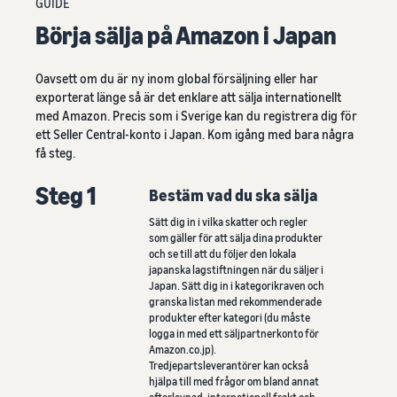
GUIDE
Börja sälja på Amazon i Japan
Oavsett om du är ny inom global försäljning eller har
exporterat länge så är det enklare att sälja internationellt
med Amazon. Precis som i Sverige kan du registrera dig för
ett Seller Central-konto i Japan. Kom igång med bara några
få steg.
Steg 1
Bestäm vad du ska sälja
Sätt dig in i vilka skatter och regler
som gäller för att sälja dina produkter
och se till att du följer den lokala
japanska lagstiftningen när du säljer i
Japan. Sätt dig in i kategorikraven och
granska listan med rekommenderade
produkter efter kategori (du måste
logga in med ett säljpartnerkonto för
Amazon.co.jp).
Tredjepartsleverantörer kan också
hjälpa till med frågor om bland annat