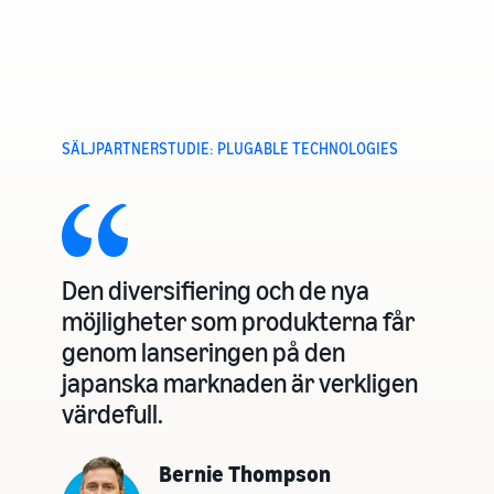
Nå Amazons
kunder över
hela världen
Börja sälja i Nord-
och Sydamerika,
Europa, Asien-
Stillahavsområdet,
SÄLJPARTNERSTUDIE: PLUGABLE TECHNOLOGIES
Mellanöstern och
Nordafrika.
Den diversifiering och de nya
möjligheter som produkterna får
genom lanseringen på den
japanska marknaden är verkligen
värdefull.
Bernie Thompson