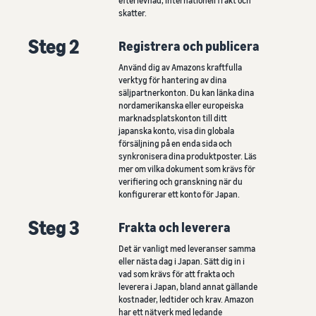
efterlevnad, internationell frakt och
skatter.
Steg 2
Registrera och publicera
Använd dig av Amazons kraftfulla
verktyg för hantering av dina
säljpartnerkonton. Du kan länka dina
nordamerikanska eller europeiska
marknadsplatskonton till ditt
japanska konto, visa din globala
försäljning på en enda sida och
synkronisera dina produktposter. Läs
mer om vilka dokument som krävs för
verifiering och granskning när du
konfigurerar ett konto för Japan.
Steg 3
Frakta och leverera
Det är vanligt med leveranser samma
eller nästa dag i Japan. Sätt dig in i
vad som krävs för att frakta och
leverera i Japan, bland annat gällande
kostnader, ledtider och krav. Amazon
har ett nätverk med ledande