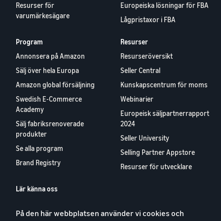
Resurser för
Europeiska lösningar för FBA
varumärkesägare
Lågpristaxor i FBA
Program
Resurser
Annonsera på Amazon
Resurseröversikt
Sälj över hela Europa
Seller Central
Amazon global försäljning
Kunskapscentrum för moms
Swedish E-Commerce
Webinarier
Academy
Europeisk säljpartnerrapport
Sälj fabriksrenoverade
2024
produkter
Seller University
Se alla program
Selling Partner Appstore
Brand Registry
Resurser för utvecklare
Lär känna oss
Blog
På den här webbplatsen använder vi cookies och
Karriärer