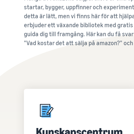
Lansera nya produkter och få hänvisningsavgifterna
till verktyg för varumärkesuppbyggnad och
Förstå kostnaderna för valfria Amazon-tjänster
startar, bygger, uppfinner och experiment
sänkta till 5 % på kvalificerade ASIN som är nya i Prime.
skyddsfördelar
detta är lätt, men vi finns här för att hjälp
erbjuder ett växande bibliotek med gratis 
Se våra vanliga frågor
Se våra vanliga frågor
Se våra vanliga frågor
guida dig till framgång. Här kan du få sva
"Vad kostar det att sälja på amazon?" och 
Se våra vanliga frågor
Se våra vanliga frågor
Kunskapscentrum