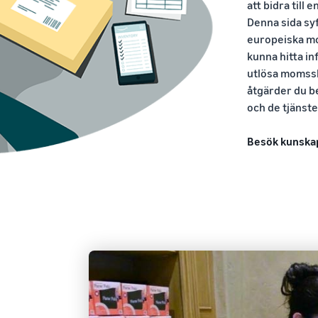
att bidra till
Denna sida syf
europeiska m
kunna hitta i
utlösa momssk
åtgärder du be
och de tjänste
Besök kunska