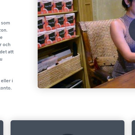
r som
zon.
te
r och
det att
du
eller i
konto.