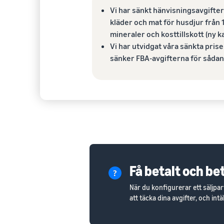
Vi har sänkt hänvisningsavgiftern
kläder och mat för husdjur från 1
mineraler och kosttillskott (ny kat
Vi har utvidgat våra sänkta priser
sänker FBA-avgifterna för sådan
Få betalt och be
När du konfigurerar ett säljp
att täcka dina avgifter, och in