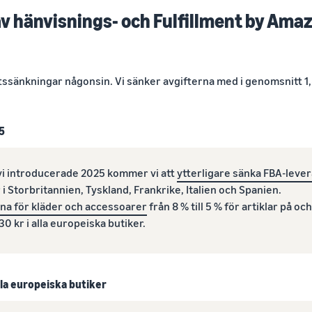
v hänvisnings- och Fulfillment by Amaz
ftssänkningar någonsin. Vi sänker avgifterna med i genomsnitt 1,
5
vi introducerade 2025 kommer vi att
ytterligare sänka FBA-leve
 i Storbritannien, Tyskland, Frankrike, Italien och Spanien.
na för kläder och accessoarer
från 8 % till 5 % för artiklar på och 
30 kr i alla europeiska butiker.
lla europeiska butiker