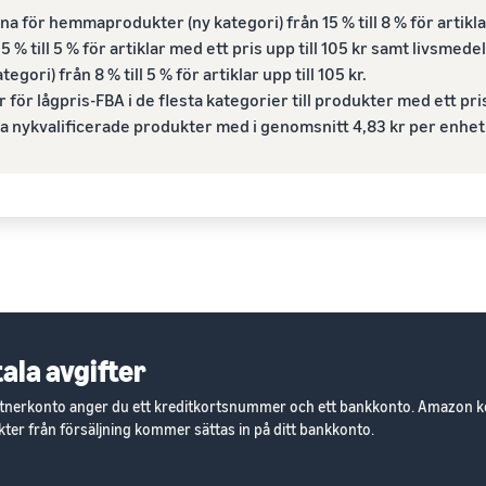
a för hemmaprodukter (ny kategori) från 15 % till 8 % för artiklar
5 % till 5 % för artiklar med ett pris upp till 105 kr samt livsmed
egori) från 8 % till 5 % för artiklar upp till 105 kr.
 för lågpris-FBA i de flesta kategorier till produkter med ett pris
a nykvalificerade produkter med i genomsnitt 4,83 kr per enhet
tala avgifter
artnerkonto anger du ett kreditkortsnummer och ett bankkonto. Amazon ko
täkter från försäljning kommer sättas in på ditt bankkonto.