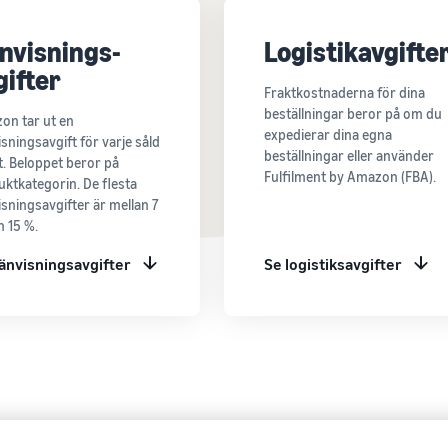
nvisnings-
Logistikavgifte
gifter
Fraktkostnaderna för dina
beställningar beror på om du
on tar ut en
expedierar dina egna
sningsavgift för varje såld
beställningar eller använder
. Beloppet beror på
Fulfilment by Amazon (FBA).
ktkategorin. De flesta
sningsavgifter är mellan 7
 15 %.
änvisningsavgifter
Se logistiksavgifter