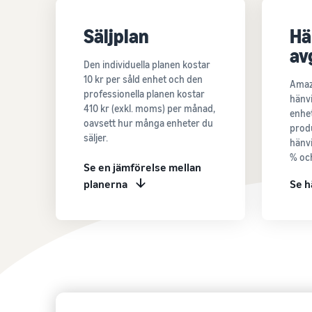
Säljplan
Hä
av
Den individuella planen kostar
10 kr per såld enhet och den
Amaz
professionella planen kostar
hänvi
410 kr (exkl. moms) per månad,
enhet
oavsett hur många enheter du
produ
säljer.
hänvi
% och
Se en jämförelse mellan
planerna
Se h