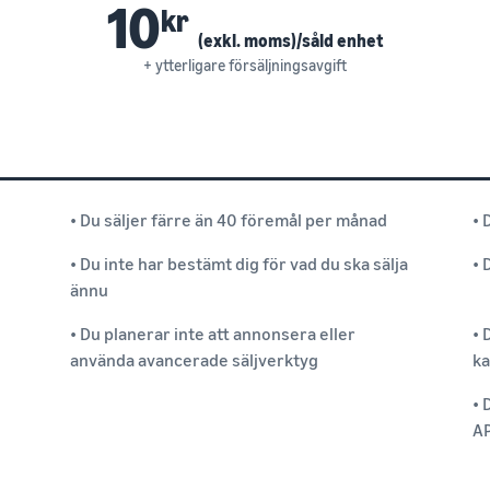
10
kr
(exkl. moms)/såld enhet
+ ytterligare försäljningsavgift
• Du säljer färre än 40 föremål per månad
• 
• Du inte har bestämt dig för vad du ska sälja
• 
ännu
• Du planerar inte att annonsera eller
• 
använda avancerade säljverktyg
ka
• 
AP