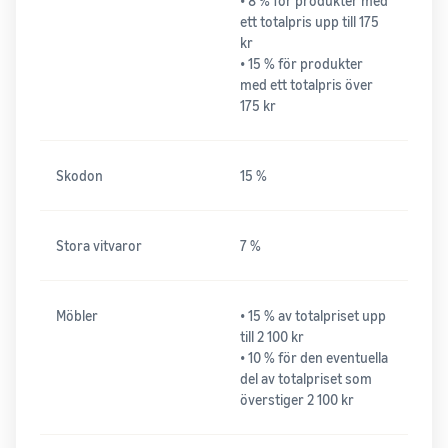
• 8 % för produkter med
ett totalpris upp till 175
kr
• 15 % för produkter
med ett totalpris över
175 kr
Skodon
15 %
Stora vitvaror
7 %
Möbler
• 15 % av totalpriset upp
till 2 100 kr
• 10 % för den eventuella
del av totalpriset som
överstiger 2 100 kr