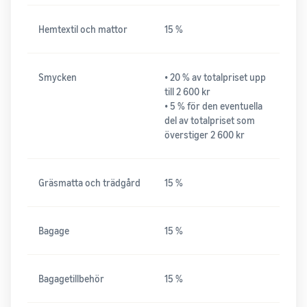
Hemtextil och mattor
15 %
Smycken
• 20 % av totalpriset upp
till 2 600 kr
• 5 % för den eventuella
del av totalpriset som
överstiger 2 600 kr
Gräsmatta och trädgård
15 %
Bagage
15 %
Bagagetillbehör
15 %