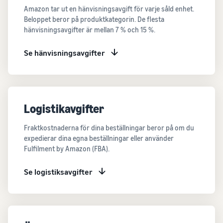
Amazon tar ut en hänvisningsavgift för varje såld enhet.
Nå Amazons
Beloppet beror på produktkategorin. De flesta
kunder över
hänvisningsavgifter är mellan 7 % och 15 %.
hela världen
Se hänvisningsavgifter
Börja sälja i Nord-
och Sydamerika,
Europa, Asien-
Stillahavsområdet,
Mellanöstern och
Nordafrika.
Logistikavgifter
Fraktkostnaderna för dina beställningar beror på om du
expedierar dina egna beställningar eller använder
Fulfilment by Amazon (FBA).
Se logistiksavgifter