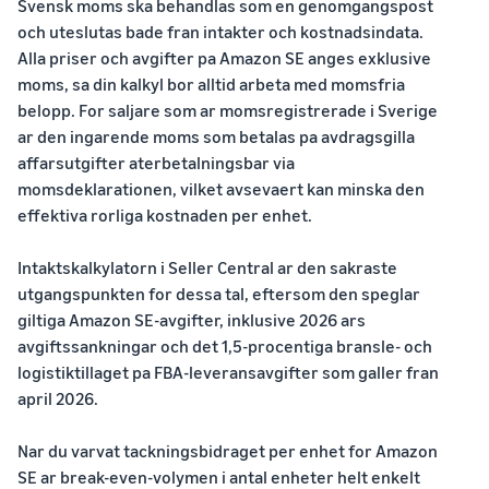
Svensk moms ska behandlas som en genomgangspost
och uteslutas bade fran intakter och kostnadsindata.
Alla priser och avgifter pa Amazon SE anges exklusive
moms, sa din kalkyl bor alltid arbeta med momsfria
belopp. For saljare som ar momsregistrerade i Sverige
ar den ingarende moms som betalas pa avdragsgilla
affarsutgifter aterbetalningsbar via
momsdeklarationen, vilket avsevaert kan minska den
effektiva rorliga kostnaden per enhet.
Intaktskalkylatorn i Seller Central ar den sakraste
utgangspunkten for dessa tal, eftersom den speglar
giltiga Amazon SE-avgifter, inklusive 2026 ars
avgiftssankningar och det 1,5-procentiga bransle- och
logistiktillaget pa FBA-leveransavgifter som galler fran
april 2026.
Nar du varvat tackningsbidraget per enhet for Amazon
SE ar break-even-volymen i antal enheter helt enkelt