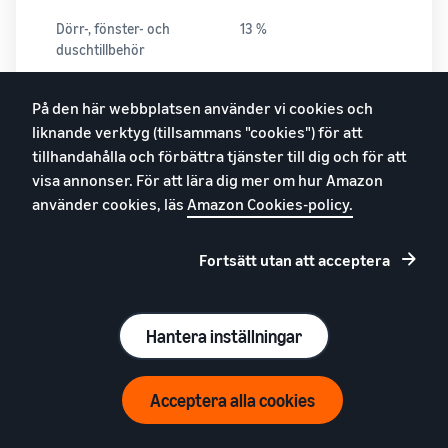
Dörr-, fönster- och
13 %
duschtillbehör
På den här webbplatsen använder vi cookies och
Lim och buntband för
13 %
liknande verktyg (tillsammans "cookies") för att
hemmet
tillhandahålla och förbättra tjänster till dig och för att
visa annonser. För att lära dig mer om hur Amazon
använder cookies, läs
Amazon Cookies-policy.
Leksaker och spel
15 %
Fortsätt utan att acceptera
TV-spel och speltillbehör
15 %
Hantera inställningar
Spelkonsoler
8 %
Acceptera alla cookies
Vitaminer, mineraler och
• 5 % för artiklar med ett
kosttillskott
pris på eller upp till 105