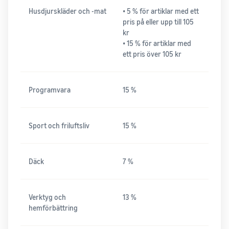
Husdjurskläder och -mat
• 5 % för artiklar med ett
pris på eller upp till 105
kr
• 15 % för artiklar med
ett pris över 105 kr
Programvara
15 %
Sport och friluftsliv
15 %
Däck
7 %
Verktyg och
13 %
hemförbättring