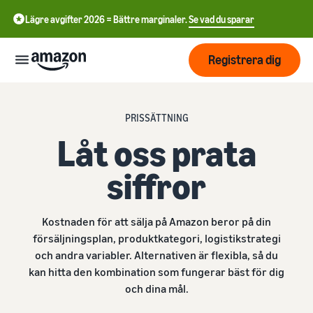
Lägre avgifter 2026 = Bättre marginaler.
Se vad du sparar
Registrera dig
Start
PRISSÄTTNING
Låt oss prata
Börja
Skicka
English
sälja på
siffror
- GB
Amazon
Orderhantering
Växa
Swedish
Översikt
Hur man börjar sälja på
Kostnaden för att sälja på Amazon beror på din
- SE
Amazon
försäljningsplan, produktkategori, logistikstrategi
Nå fler
Ta det där nästa steget i att
Priser
Uppfyllande av
och andra variabler. Alternativen är flexibla, så du
kunder
bli en Amazon-
kundorder
kan hitta den kombination som fungerar bäst för dig
återförsäljare
Lär dig om lämpliga
och dina mål.
Lär dig
lösningar för att uppfylla
Lära
Annonsera på
dina sändningar