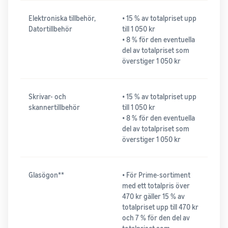
Elektroniska tillbehör,
• 15 % av totalpriset upp
Datortillbehör
till 1 050 kr
• 8 % för den eventuella
del av totalpriset som
överstiger 1 050 kr
Skrivar- och
• 15 % av totalpriset upp
skannertillbehör
till 1 050 kr
• 8 % för den eventuella
del av totalpriset som
överstiger 1 050 kr
Glasögon**
• För Prime-sortiment
med ett totalpris över
470 kr gäller 15 % av
totalpriset upp till 470 kr
och 7 % för den del av