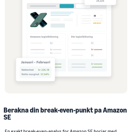
Berakna din break-even-punkt pa Amazon
SE
En exakt break-even-analys for Amazon SE borjar med