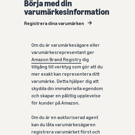
Nå Amazons
Börja med din
kunder över
varumärkesinformation
hela världen
Börja sälja i Nord-
Registrera dina varumärken
och Sydamerika,
Europa, Asien-
Stillahavsområdet,
Om du är varumärkesägare eller
Mellanöstern och
varumärkesrepresentant ger
Nordafrika.
Amazon Brand Registry
dig
tillgång till verktyg som gör att du
mer exakt kan representera ditt
varumärke. Detta hjälper dig att
skydda din immateriella egendom
och skapar en pålitlig upplevelse
för kunder på Amazon.
Om du är en auktoriserad agent
kan du låta varumärkesägaren
registrera varumärket först och