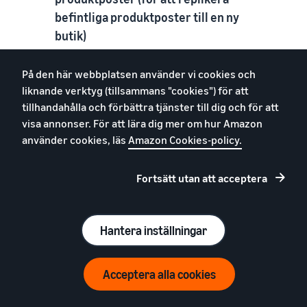
befintliga produktposter till en ny
butik)
Verktyget BIL (Building International
På den här webbplatsen använder vi cookies och
Listings)
hjälper dig att skapa och
liknande verktyg (tillsammans "cookies") för att
uppdatera erbjudanden från en enda
tillhandahålla och förbättra tjänster till dig och för att
källbutik till en eller flera målbutiker. Du
visa annonser. För att lära dig mer om hur Amazon
sparar tid och arbete genom att hantera
använder cookies, läs
Amazon Cookies-policy.
erbjudanden i en och samma butik. Från
den källbutiken uppdaterar sedan
Fortsätt utan att acceptera
verktyget berättigade erbjudanden och
priser i målländerna baserat på de
valutakurser och inställningar du anger.
Verktyget Skapa internationella
Hantera inställningar
produktposter utför följande funktioner
automatiskt:
Acceptera alla cookies
Skapar erbjudanden från en