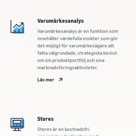
Nå Amazons
kunder över
hela världen
Varumärkesanalys
Börja sälja i Nord-
och Sydamerika,
Varumärkesanalys är en funktion som
Europa, Asien-
innehåller värdefulla insikter som gör
Stillahavsområdet,
det möjligt för varumärkesägare att
Mellanöstern och
Nordafrika.
fatta välgrundade, strategiska beslut
om sin produktportfölj och sina
marknadsföringsaktiviteter.
Läs mer
Stores
Stores är en kostnadsfri