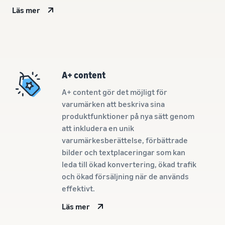
Amazon
Upptäck Amazon-godkända
Läs mer
Amazon
Intäktskalkylator
programvarupartners för
Beräkna avgifter och
att automatisera och
kostnader för en
hantera din verksamhet
produkt, jämför
Lägre
leveransmetoder
leveranskostnader
Verktyg för expansion
för dina
A+ content
till europeiska Amazon-
lågprisprodukter
Incitament för
butiker
A+ content gör det möjligt för
nya säljare
Utforska låga FBA-avgifter
Lär dig mer om alla
Genom att anta de
varumärken att beskriva sina
för kvalificerade produkter
tillgängliga europeiska
tjänster som ingår
produktfunktioner på nya sätt genom
som är prissatta till eller
Amazon-marknadsplatser
i nybörjarguiden
under €20.
och hur du kan växa med
att inkludera en unik
kan du dra nytta av
Amazon Fulfillment-
varumärkesberättelse, förbättrade
över 540,000 kr i
program
bilder och textplaceringar som kan
nybörjarincitament
leda till ökad konvertering, ökad trafik
och ökad försäljning när de används
effektivt.
Läs mer