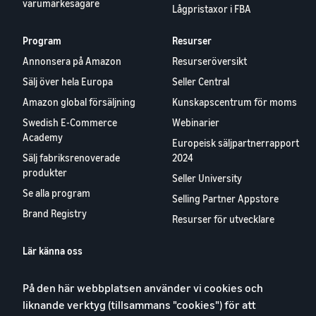
Lågpristaxor i FBA
Program
Resurser
Annonsera på Amazon
Resurseröversikt
Sälj över hela Europa
Seller Central
Amazon global försäljning
Kunskapscentrum för moms
Swedish E-Commerce
Webinarier
Academy
Europeisk säljpartnerrapport
Sälj fabriksrenoverade
2024
produkter
Seller University
Se alla program
Selling Partner Appstore
Brand Registry
Resurser för utvecklare
Lär känna oss
Blog
På den här webbplatsen använder vi cookies och
Karriärer
liknande verktyg (tillsammans "cookies") för att
YouTube