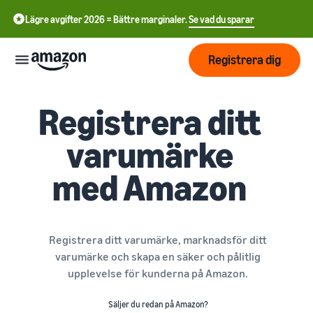
Lägre avgifter 2026 = Bättre marginaler.
Se vad du sparar
Registrera dig
Registrera ditt
Start
varumärke
Börja
Skicka
English
sälja på
med Amazon
- GB
Amazon
Orderhantering
Växa
Swedish
Översikt
Hur man börjar sälja på
- SE
Amazon
Registrera ditt varumärke, marknadsför ditt
Nå fler
Ta det där nästa steget i att
Priser
Uppfyllande av
varumärke och skapa en säker och pålitlig
kunder
bli en Amazon-
kundorder
upplevelse för kunderna på Amazon.
återförsäljare
Lär dig om lämpliga
Lär dig
lösningar för att uppfylla
Lära
Annonsera på Amazon
Säljer du redan på Amazon?
dina sändningar