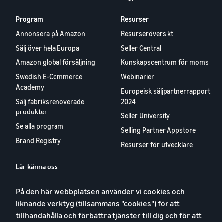
Program
Resurser
Annonsera på Amazon
Resurseröversikt
Sälj över hela Europa
Seller Central
Amazon global försäljning
Kunskapscentrum för moms
Swedish E-Commerce
Webinarier
Academy
Europeisk säljpartnerrapport
Sälj fabriksrenoverade
2024
produkter
Seller University
Se alla program
Selling Partner Appstore
Brand Registry
Resurser för utvecklare
Lär känna oss
Blog
På den här webbplatsen använder vi cookies och
Karriärer
liknande verktyg (tillsammans "cookies") för att
YouTube
tillhandahålla och förbättra tjänster till dig och för att