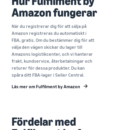
Hur Fulfilment by
Nå Amazons
kunder över
Amazon fungerar
hela världen
Börja sälja i Nord-
och Sydamerika,
När du registrerar dig för att sälja på
Europa, Asien-
Amazon registreras du automatiskt i
Stillahavsområdet,
FBA, gratis. Om du bestämmer dig för att
Mellanöstern och
välja den vägen skickar du lager till
Nordafrika.
Amazons logistikcenter, och vi hanterar
frakt, kundservice, återbetalningar och
returer för dessa produkter. Du kan
spåra ditt FBA-lager i Seller Central.
Läs mer om Fulfilment by Amazon
Fördelar med