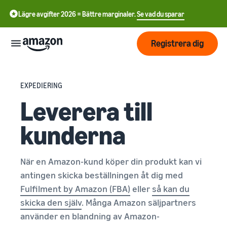
Lägre avgifter 2026 = Bättre marginaler.
Se vad du sparar
Registrera dig
Start
EXPEDIERING
Leverera till
Börja
Skicka
English
sälja på
kunderna
- GB
Amazon
Orderhantering
Växa
Swedish
Översikt
Hur man börjar sälja på
När en Amazon-kund köper din produkt kan vi
- SE
Amazon
antingen skicka beställningen åt dig med
Nå fler
Ta det där nästa steget i att
Priser
Uppfyllande av
Fulfilment by Amazon (FBA)
eller
så kan du
kunder
bli en Amazon-
kundorder
skicka den själv
. Många Amazon säljpartners
återförsäljare
Lär dig om lämpliga
Lär dig
använder en blandning av Amazon-
lösningar för att uppfylla
Lära
Annonsera på Amazon
dina sändningar