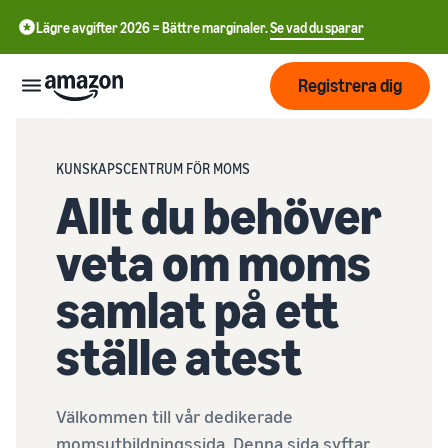
Lägre avgifter 2026 = Bättre marginaler.
Se vad du sparar
Registrera dig
Start
KUNSKAPSCENTRUM FÖR MOMS
Allt du behöver
Börja
Skicka
English
sälja på
veta om moms
- GB
Amazon
Orderhantering
samlat på ett
Växa
Swedish
Översikt
Hur man börjar sälja på
- SE
ställe atest
Amazon
Nå fler
Ta det där nästa steget i att
Priser
Uppfyllande av
kunder
bli en Amazon-
kundorder
återförsäljare
Lär dig om lämpliga
Välkommen till vår dedikerade
Lär dig
lösningar för att uppfylla
Lära
Annonsera på Amazon
momsutbildningssida. Denna sida syftar
dina sändningar