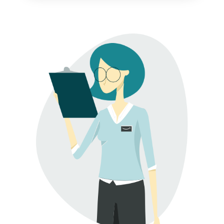
Nå Amazons
kunder över
hela världen
Börja sälja i Nord-
och Sydamerika,
Europa, Asien-
Stillahavsområdet,
Mellanöstern och
Nordafrika.