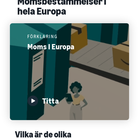
Momsbestämmelser i
hela Europa
FÖRKLARING
Moms I Europa
Titta
Vilka är de olika