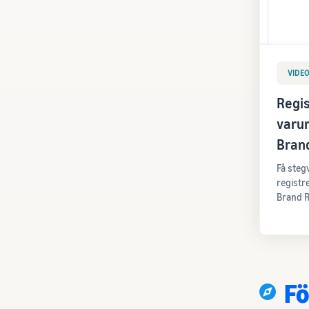
VIDE
Regis
varu
Bran
Få stegv
registr
Brand R
Fö