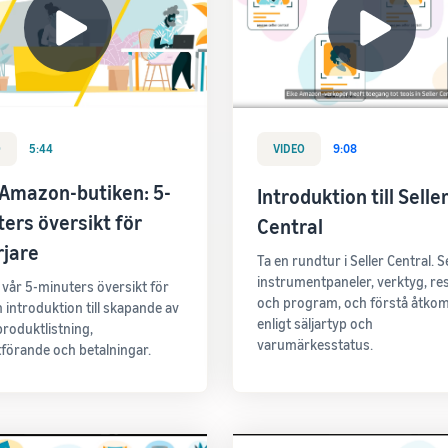
O
5:44
VIDEO
9:08
i Amazon-butiken: 5-
Introduktion till Seller
ers översikt för
Central
rjare
Ta en rundtur i Seller Central. 
instrumentpaneler, verktyg, re
å vår 5-minuters översikt för
och program, och förstå åtko
n introduktion till skapande av
enligt säljartyp och
produktlistning,
varumärkesstatus.
förande och betalningar.