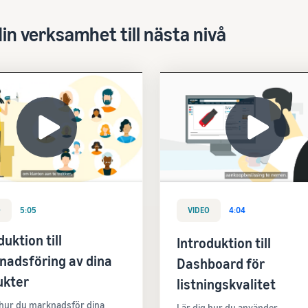
din verksamhet till nästa nivå
O
5:05
VIDEO
4:04
duktion till
Introduktion till
nadsföring av dina
Dashboard för
ukter
listningskvalitet
 hur du marknadsför dina
Lär dig hur du använder