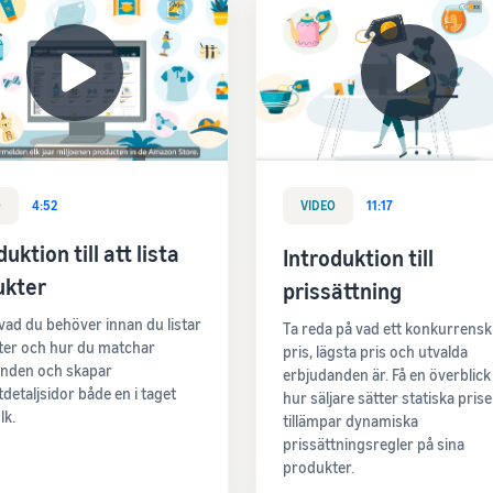
O
4:52
VIDEO
11:17
uktion till att lista
Introduktion till
ukter
prissättning
 vad du behöver innan du listar
Ta reda på vad ett konkurrensk
er och hur du matchar
pris, lägsta pris och utvalda
anden och skapar
erbjudanden är. Få en överblick
detaljsidor både en i taget
hur säljare sätter statiska pris
lk.
tillämpar dynamiska
prissättningsregler på sina
produkter.