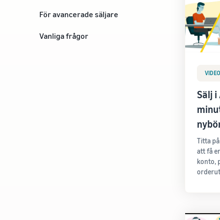
Lansera ditt varumärke
För avancerade säljare
Ta din verksamhet till nästa nivå
Vanliga frågor
VIDE
Sälj 
minut
nybö
Titta p
att få e
konto, 
orderut