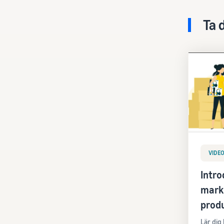
Ta 
VIDE
Intro
mark
prod
Lär dig