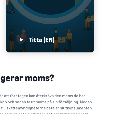
Titta (EN)
ngerar moms?
är att företagen kan återkräva den moms de har
inköp och sedan ta ut moms på sin försäljning. Medan
 till skattemyndigheterna betalar slutkonsumenten
n som en del av inköpspriset. Du kommer endast