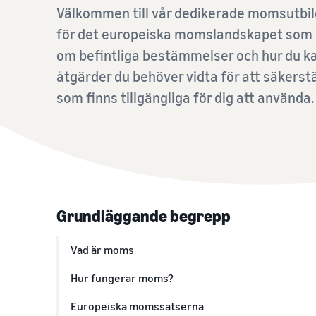
Lansera nya produkter och få hänvisningsavgifterna
till verktyg för varumärkesuppbyggnad och
Förstå kostnaderna för valfria Amazon-tjänster
Välkommen till vår dedikerade momsutbildn
sänkta till 5 % på kvalificerade ASIN som är nya i Prime.
skyddsfördelar
för det europeiska momslandskapet som e
om befintliga bestämmelser och hur du ka
Se våra vanliga frågor
Se våra vanliga frågor
Se våra vanliga frågor
åtgärder du behöver vidta för att säkerst
som finns tillgängliga för dig att använda.
Se våra vanliga frågor
Se våra vanliga frågor
Grundläggande begrepp
Vad är moms
Hur fungerar moms?
Europeiska momssatserna