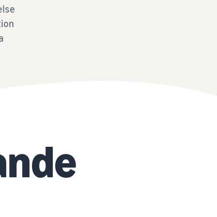
else
tion
a
ande