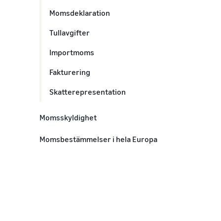
Momsdeklaration
Tullavgifter
Importmoms
Fakturering
Skatterepresentation
Momsskyldighet
Behöver jag ett
Momsbestämmelser i hela Europa
momsregistreringsnummer?