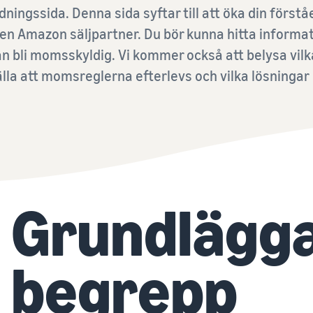
Verktyg för expansion till europeiska Amazon-
Sälja bildelar online
Outsourca frakt, returer och kundtjänst
ingssida. Denna sida syftar till att öka din förstå
butiker
Sälja bildelar effektivt på Amazon
n Amazon säljpartner. Du bör kunna hitta informa
Lär dig mer om alla tillgängliga europeiska Amazon-
Varumärkesregistrering
marknadsplatser och hur du kan växa med Amazon
n bli momsskyldig. Vi kommer också att belysa vilk
Lansera ditt varumärke med Amazon
Fulfillment-program
älla att momsreglerna efterlevs och vilka lösningar
Grundlägg
begrepp