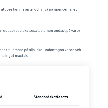
et att bestämma antal och nivå på momsen, med
två reducerade skattesatser, men endast på varor
er tillämpar på alla icke-undantagna varor och
nns inget maxtak.
od
Standardskattesats