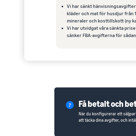
Vi har sänkt hänvisningsavgiftern
kläder och mat för husdjur från 1
mineraler och kosttillskott (ny kat
Vi har utvidgat våra sänkta priser
sänker FBA-avgifterna för sådan
Få betalt och be
När du konfigurerar ett säljp
att täcka dina avgifter, och in