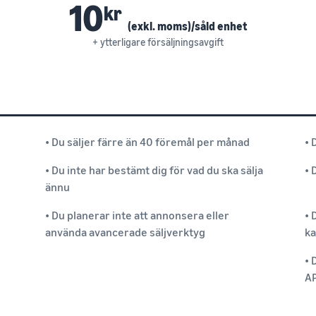
10
kr
(exkl. moms)/såld enhet
+ ytterligare försäljningsavgift
• Du säljer färre än 40 föremål per månad
• 
• Du inte har bestämt dig för vad du ska sälja
• 
ännu
• Du planerar inte att annonsera eller
• 
använda avancerade säljverktyg
ka
• 
AP