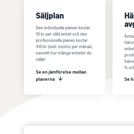
Säljplan
Hä
av
Den individuella planen kostar
10 kr per såld enhet och den
Amaz
professionella planen kostar
hänvi
410 kr (exkl. moms) per månad,
enhet
oavsett hur många enheter du
produ
säljer.
hänvi
% och
Se en jämförelse mellan
planerna
Se h