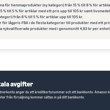
a för hemmaprodukter (ny kategori) från 15 % till 8 % för artiklar
5 % till 5 % för artiklar med ett pris upp till 105 kr samt livsmed
egori) från 8 % till 5 % för artiklar upp till 105 kr.
 för lågpris-FBA i de flesta kategorier till produkter med ett pris
a nykvalificerade produkter med i genomsnitt 4,83 kr per enhet
tala avgifter
artnerkonto anger du ett kreditkortsnummer och ett bankkonto. Amazon ko
täkter från försäljning kommer sättas in på ditt bankkonto.