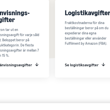
nvisnings-
Logistikavgifte
gifter
Fraktkostnaderna för dina
beställningar beror på om du
on tar ut en
expedierar dina egna
sningsavgift för varje såld
beställningar eller använder
. Beloppet beror på
Fulfilment by Amazon (FBA).
ktkategorin. De flesta
sningsavgifter är mellan 7
 15 %.
änvisningsavgifter
Se logistiksavgifter