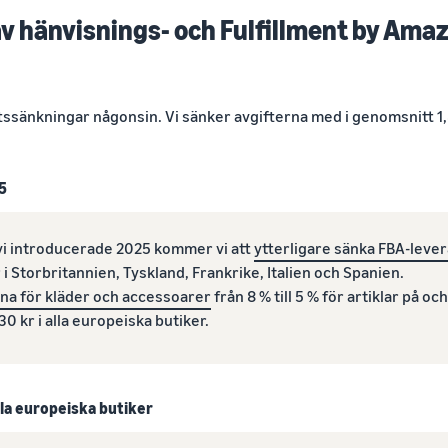
v hänvisnings- och Fulfillment by Amaz
ftssänkningar någonsin. Vi sänker avgifterna med i genomsnitt 1,
5
vi introducerade 2025 kommer vi att
ytterligare sänka FBA-leve
 i Storbritannien, Tyskland, Frankrike, Italien och Spanien.
na för kläder och accessoarer
från 8 % till 5 % för artiklar på och 
30 kr i alla europeiska butiker.
lla europeiska butiker