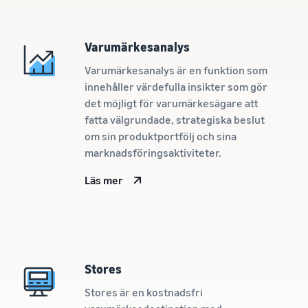
Nå Amazons
kunder över
hela världen
Varumärkesanalys
Börja sälja i Nord-
och Sydamerika,
Varumärkesanalys är en funktion som
Europa, Asien-
innehåller värdefulla insikter som gör
Stillahavsområdet,
det möjligt för varumärkesägare att
Mellanöstern och
Nordafrika.
fatta välgrundade, strategiska beslut
om sin produktportfölj och sina
marknadsföringsaktiviteter.
Läs mer
Stores
Stores är en kostnadsfri