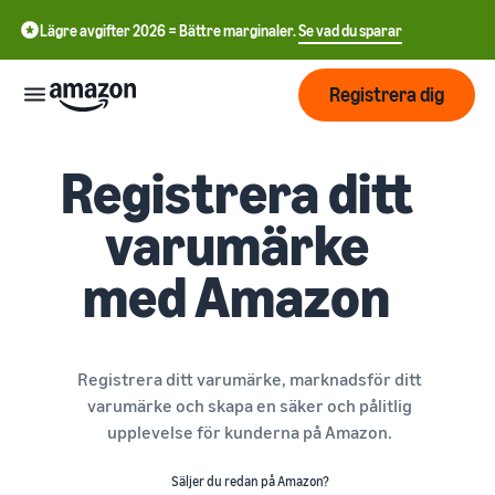
Lägre avgifter 2026 = Bättre marginaler.
Se vad du sparar
Registrera dig
Registrera ditt
Start
varumärke
Börja
Skicka
English
sälja på
med Amazon
- GB
Amazon
Orderhantering
Växa
Swedish
Översikt
Hur man börjar sälja på
- SE
Amazon
Registrera ditt varumärke, marknadsför ditt
Nå fler
Ta det där nästa steget i att
Priser
Uppfyllande av
varumärke och skapa en säker och pålitlig
kunder
bli en Amazon-
kundorder
upplevelse för kunderna på Amazon.
återförsäljare
Lär dig om lämpliga
Lär dig
lösningar för att uppfylla
Lära
Annonsera på Amazon
Säljer du redan på Amazon?
dina sändningar