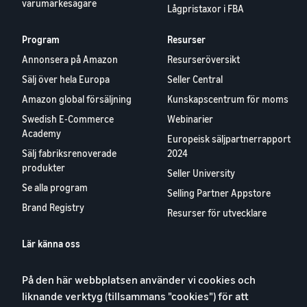
Lågpristaxor i FBA
Program
Resurser
Annonsera på Amazon
Resurseröversikt
Sälj över hela Europa
Seller Central
Amazon global försäljning
Kunskapscentrum för moms
Swedish E-Commerce
Webinarier
Academy
Europeisk säljpartnerrapport
Sälj fabriksrenoverade
2024
produkter
Seller University
Se alla program
Selling Partner Appstore
Brand Registry
Resurser för utvecklare
Lär känna oss
Blog
På den här webbplatsen använder vi cookies och
Karriärer
liknande verktyg (tillsammans "cookies") för att
YouTube