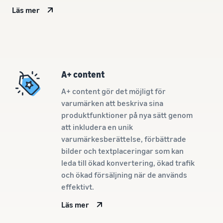
Amazon
Upptäck Amazon-godkända
Läs mer
Amazon
Intäktskalkylator
programvarupartners för
Beräkna avgifter och
att automatisera och
kostnader för en
hantera din verksamhet
produkt, jämför
Lägre
leveransmetoder
leveranskostnader
Verktyg för expansion
för dina
A+ content
till europeiska Amazon-
lågprisprodukter
Incitament för
butiker
A+ content gör det möjligt för
nya säljare
Utforska låga FBA-avgifter
Lär dig mer om alla
Genom att anta de
varumärken att beskriva sina
för kvalificerade produkter
tillgängliga europeiska
tjänster som ingår
produktfunktioner på nya sätt genom
som är prissatta till eller
Amazon-marknadsplatser
i nybörjarguiden
under €20.
och hur du kan växa med
att inkludera en unik
kan du dra nytta av
Amazon Fulfillment-
varumärkesberättelse, förbättrade
över 540,000 kr i
program
bilder och textplaceringar som kan
nybörjarincitament
leda till ökad konvertering, ökad trafik
och ökad försäljning när de används
effektivt.
Läs mer