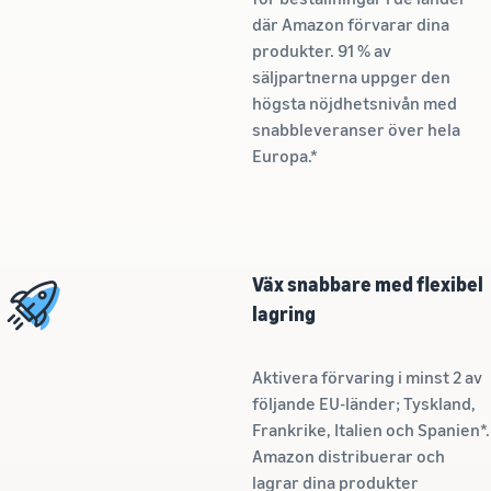
Nå Amazons
kunder över
där Amazon förvarar dina
hela världen
produkter. 91 % av
Börja sälja i Nord-
säljpartnerna uppger den
och Sydamerika,
högsta nöjdhetsnivån med
Europa, Asien-
snabbleveranser över hela
Stillahavsområdet,
Europa.*
Mellanöstern och
Nordafrika.
Väx snabbare med flexibel
lagring
Aktivera förvaring i minst 2 av
följande EU-länder; Tyskland,
Frankrike, Italien och Spanien*.
Amazon distribuerar och
lagrar dina produkter