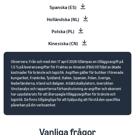
Spanska (ES)
Holländska (NL)
Polska (PL)
Kinesiska (CN)
Observera: Från och med den 17 april 2026 tillämpas en tilläggsavgift på
1,5 % på leveransavgifter för Fraktas av Amazon (FBA) till följd av ökade
kostnader för bränsle och logistik. Avgiften gäller för butiker i Förenade
kungariket, Frankrike, Tyskland, Italien, Spanien, Polen, Sverige,
Nederländerna, Irland och Belgien. Intäktskalkylatorn, översikten
Vinstanalys och rapporterna Förhandsvisning av avgifter och ekonomi
har uppdaterats för att återspegla tilläggsavgiften för bränsle och
logistik. De finns tillgängliga för att hjälpa dig att förstå den specifika
påverkan på din verksamhet.
Vanliga frågor