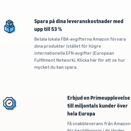
Amazon
Upptäck Amazon-godkända
Amazon
Intäktskalkylator
programvarupartners för
Beräkna avgifter och
att automatisera och
Spara på dina leveranskostnader med
kostnader för en
hantera din verksamhet
produkt, jämför
Lägre
upp till 53 %
leveransmetoder
leveranskostnader
Verktyg för expansion
Betala lokala FBA-avgifterna Amazon förvara
för dina
till europeiska Amazon-
dina produkter istället för högre
lågprisprodukter
Incitament för
butiker
internationella EFN-avgifter (European
nya säljare
Utforska låga FBA-avgifter
Lär dig mer om alla
Genom att anta de
Fulfilment Network). Klicka här för att se hur
för kvalificerade produkter
tillgängliga europeiska
tjänster som ingår
mycket du kan spara.
som är prissatta till eller
Amazon-marknadsplatser
i nybörjarguiden
under €20.
och hur du kan växa med
kan du dra nytta av
Amazon Fulfillment-
över 540,000 kr i
program
nybörjarincitament
Erbjud en Primeupplevelse
till miljontals kunder över
hela Europa
Få snabbleverans från Amazon
för beställningar i de länder