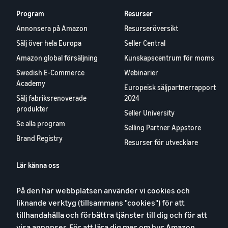
Program
Resurser
Annonsera på Amazon
Resurseröversikt
Sälj över hela Europa
Seller Central
Amazon global försäljning
Kunskapscentrum för moms
Swedish E-Commerce
Webinarier
Academy
Europeisk säljpartnerrapport
Sälj fabriksrenoverade
2024
produkter
Seller University
Se alla program
Selling Partner Appstore
Brand Registry
Resurser för utvecklare
Lär känna oss
Blog
På den här webbplatsen använder vi cookies och
Karriärer
liknande verktyg (tillsammans "cookies") för att
YouTube
tillhandahålla och förbättra tjänster till dig och för att
Kontakta oss
visa annonser. För att lära dig mer om hur Amazon