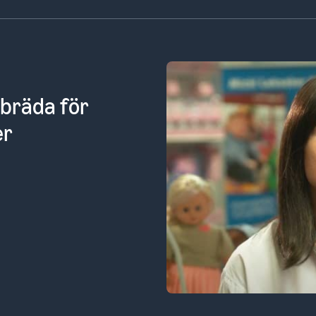
let för oss
tionella