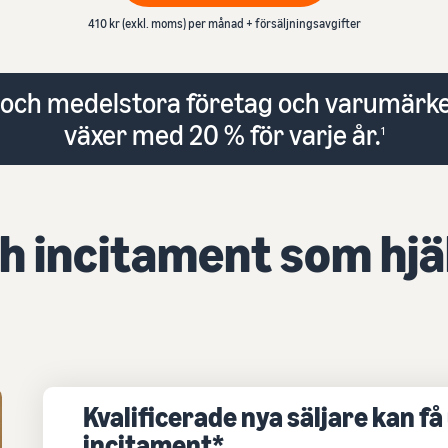
Verktyg för expansion till europeiska Amazon-
Sälja bildelar online
Outsourca frakt, returer och kundtjänst
410 kr (exkl. moms) per månad + försäljningsavgifter
butiker
Sälja bildelar effektivt på Amazon
Lär dig mer om alla tillgängliga europeiska Amazon-
Varumärkesregistrering
marknadsplatser och hur du kan växa med Amazon
Lansera ditt varumärke med Amazon
 och medelstora företag och varumärken
Fulfillment-program
växer med 20 % för varje år.
1
h incitament som hjäl
Kvalificerade nya säljare kan få 
incitament*