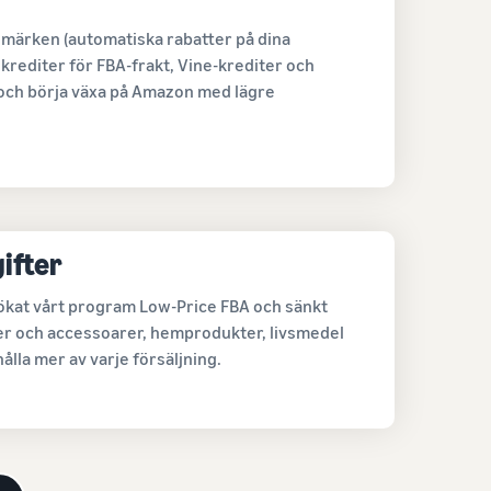
rumärken (automatiska rabatter på dina
krediter för FBA-frakt, Vine-krediter och
 och börja växa på Amazon med lägre
ifter
tökat vårt program Low-Price FBA och sänkt
der och accessoarer, hemprodukter, livsmedel
hålla mer av varje försäljning.