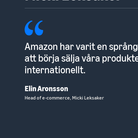
Amazon var det självklara va
för att kunna nå den interna
marknaden.
Mikael Bergström
Grundare, Smartshake