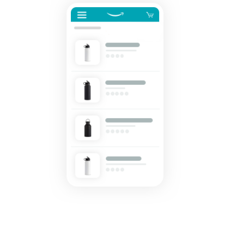
Nå Amazons
kunder över
hela världen
Börja sälja i Nord-
och Sydamerika,
Europa, Asien-
Stillahavsområdet,
Mellanöstern och
Nordafrika.