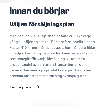
Amazon
Upptäck Amazon-godkända
Amazon
Intäktskalkylator
Innan du börjar
programvarupartners för
Beräkna avgifter och
att automatisera och
kostnader för en
hantera din verksamhet
produkt, jämför
Välj en försäljningsplan
Lägre
leveransmetoder
leveranskostnader
Verktyg för expansion
för dina
till europeiska Amazon-
Med den individuella planen betalar du 10 kr varje
lågprisprodukter
Incitament för
butiker
gång du säljer en artikel. Den professionella planen
nya säljare
Utforska låga FBA-avgifter
Lär dig mer om alla
kostar 410 kr per månad, oavsett hur många artiklar
Genom att anta de
för kvalificerade produkter
tillgängliga europeiska
du säljer. För båda planerna tar Amazon också ut en
tjänster som ingår
som är prissatta till eller
Amazon-marknadsplatser
i nybörjarguiden
remissavgift
för varje försäljning, vilket är en
under €20.
och hur du kan växa med
kan du dra nytta av
procentandel av den totala transaktionen och
Amazon Fulfillment-
över 540,000 kr i
program
varierar beroende på produktkategori. Besök vår
nybörjarincitament
prissida för en sammanfattning av säljavgifter.
Jämför planer