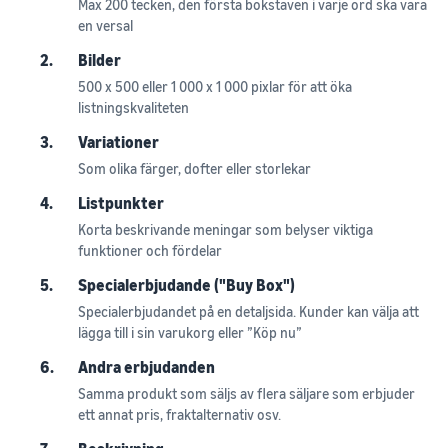
Max 200 tecken, den första bokstaven i varje ord ska vara
en versal
2.
Bilder
500 x 500 eller 1 000 x 1 000 pixlar för att öka
listningskvaliteten
3.
Variationer
Som olika färger, dofter eller storlekar
4.
Listpunkter
Korta beskrivande meningar som belyser viktiga
funktioner och fördelar
5.
Specialerbjudande ("Buy Box")
Specialerbjudandet på en detaljsida. Kunder kan välja att
lägga till i sin varukorg eller ”Köp nu”
6.
Andra erbjudanden
Samma produkt som säljs av flera säljare som erbjuder
ett annat pris, fraktalternativ osv.