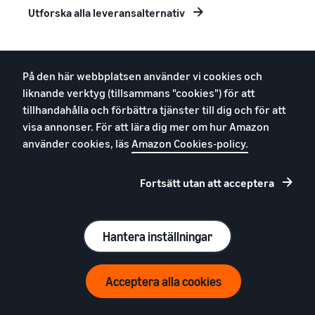
Utforska alla leveransalternativ
På den här webbplatsen använder vi cookies och
liknande verktyg (tillsammans "cookies") för att
tillhandahålla och förbättra tjänster till dig och för att
Sälj och frakta över hela
visa annonser. För att lära dig mer om hur Amazon
Europa
använder cookies, läs
Amazon Cookies-policy.
Med ett enda konto kan du nå ut till kunder, hantera
Fortsätt utan att acceptera
dina produktposter och ditt lager över hela Europa,
via våra åtta EU-webbplatser (Amazon.co.uk,
Amazon.fr, Amazon.de, Amazon.it, Amazon.es,
Hantera inställningar
Amazon.nl, Amazon.se och Amazon.pl).
Acceptera alla cookies