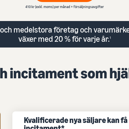
Verktyg för expansion till europeiska Amazon-
Sälja bildelar online
Outsourca frakt, returer och kundtjänst
410 kr (exkl. moms) per månad + försäljningsavgifter
butiker
Sälja bildelar effektivt på Amazon
Lär dig mer om alla tillgängliga europeiska Amazon-
Varumärkesregistrering
marknadsplatser och hur du kan växa med Amazon
Lansera ditt varumärke med Amazon
 och medelstora företag och varumärken
Fulfillment-program
växer med 20 % för varje år.
1
h incitament som hjäl
Kvalificerade nya säljare kan få 
incitament*