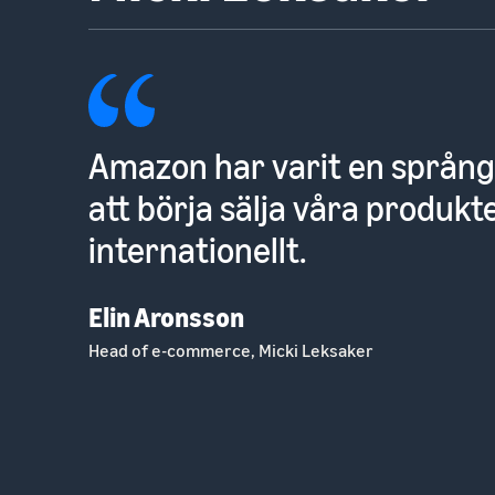
Amazon var det självklara va
för att kunna nå den interna
marknaden.
Mikael Bergström
Grundare, Smartshake