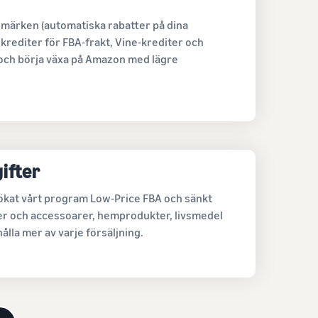
rumärken (automatiska rabatter på dina
krediter för FBA-frakt, Vine-krediter och
 och börja växa på Amazon med lägre
ifter
tökat vårt program Low-Price FBA och sänkt
der och accessoarer, hemprodukter, livsmedel
hålla mer av varje försäljning.