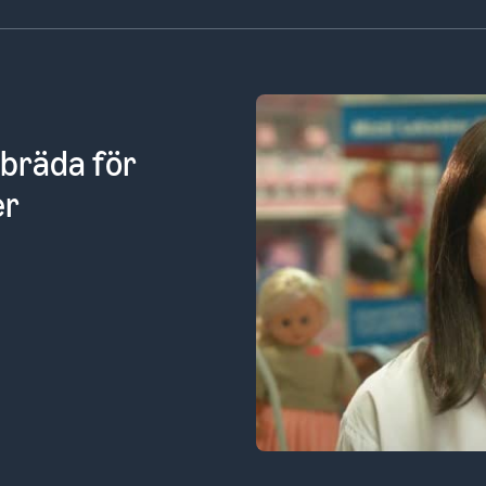
let för oss
tionella