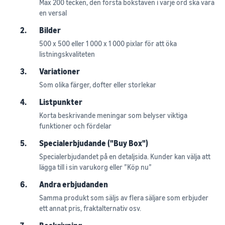
Max 200 tecken, den första bokstaven i varje ord ska vara
en versal
2.
Bilder
500 x 500 eller 1 000 x 1 000 pixlar för att öka
listningskvaliteten
3.
Variationer
Som olika färger, dofter eller storlekar
4.
Listpunkter
Korta beskrivande meningar som belyser viktiga
funktioner och fördelar
5.
Specialerbjudande ("Buy Box")
Specialerbjudandet på en detaljsida. Kunder kan välja att
lägga till i sin varukorg eller ”Köp nu”
6.
Andra erbjudanden
Samma produkt som säljs av flera säljare som erbjuder
ett annat pris, fraktalternativ osv.