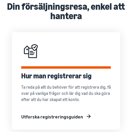
Nå Amazons
Din försäljningsresa, enkel att
kunder över
hela världen
hantera
Börja sälja i Nord-
och Sydamerika,
Europa, Asien-
Stillahavsområdet,
Mellanöstern och
Nordafrika.
Hur man registrerar sig
Ta reda på allt du behöver för att registrera dig, få
svar på vanliga frågor och lär dig vad du ska göra
efter att du har skapat ett konto.
Utforska registreringsguiden