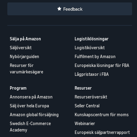
Feedback
Sälja på Amazon
Logistiklösningar
Säljöversikt
Logistiköversikt
Nybörjarguiden
Fulfilment by Amazon
Resurser för
Europeiska lösningar för FBA
varumärkesägare
Lågpristaxor i FBA
Program
Resurser
Annonsera på Amazon
Resurseröversikt
Sälj över hela Europa
Seller Central
Amazon global försäljning
Kunskapscentrum för moms
Swedish E-Commerce
Webinarier
Academy
Europeisk säljpartnerrapport