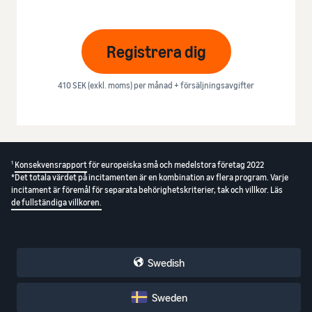
Registrera dig
410 SEK (exkl. moms) per månad + försäljningsavgifter
1
Konsekvensrapport
för europeiska små och medelstora företag 2022
*Det totala värdet på incitamenten är en kombination av flera program. Varje
incitament är föremål för separata behörighetskriterier, tak och villkor. Läs
de fullständiga villkoren.
Swedish
Sweden