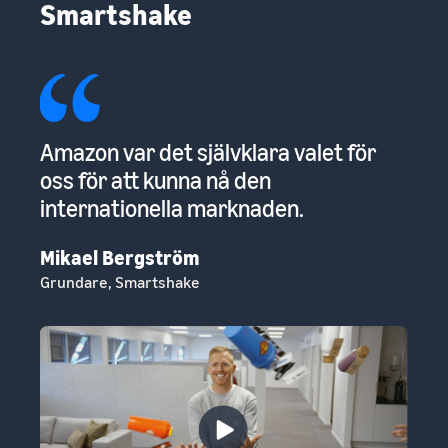
Smartshake
ör
Amazon var det självklara valet för
G
oss för att kunna nå den
st
internationella marknaden.
at
ti
Mikael Bergström
Grundare, Smartshake
An
Gr