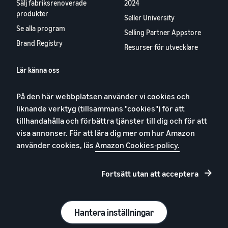
Sälj fabriksrenoverade
2024
produkter
Seller University
Se alla program
Selling Partner Appstore
Brand Registry
Resurser för utvecklare
Lär känna oss
Blog
På den här webbplatsen använder vi cookies och
Karriärer
liknande verktyg (tillsammans "cookies") för att
YouTube
tillhandahålla och förbättra tjänster till dig och för att
Kontakta oss
visa annonser. För att lära dig mer om hur Amazon
använder cookies, läs
Amazon Cookies-policy.
Fortsätt utan att acceptera
Integritetspolicy
Cookies
Allmänna villkor
Hantera inställningar
© 2026, Amazon.com, Inc. eller dess dotterbolag