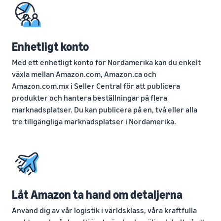
Amazon
Upptäck Amazon-godkända
Amazon
Intäktskalkylator
programvarupartners för
Beräkna avgifter och
att automatisera och
kostnader för en
hantera din verksamhet
Enhetligt konto
produkt, jämför
Lägre
leveransmetoder
leveranskostnader
Med ett enhetligt konto för Nordamerika kan du enkelt
Verktyg för expansion
för dina
till europeiska Amazon-
växla mellan Amazon.com, Amazon.ca och
lågprisprodukter
Incitament för
butiker
Amazon.com.mx i Seller Central för att publicera
nya säljare
Utforska låga FBA-avgifter
Lär dig mer om alla
produkter och hantera beställningar på flera
Genom att anta de
för kvalificerade produkter
tillgängliga europeiska
marknadsplatser. Du kan publicera på en, två eller alla
tjänster som ingår
som är prissatta till eller
Amazon-marknadsplatser
tre tillgängliga marknadsplatser i Nordamerika.
i nybörjarguiden
under €20.
och hur du kan växa med
kan du dra nytta av
Amazon Fulfillment-
över 540,000 kr i
program
nybörjarincitament
Låt Amazon ta hand om detaljerna
Använd dig av vår logistik i världsklass, våra kraftfulla