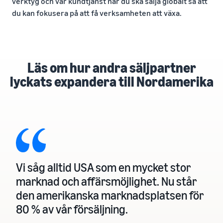
Nå Amazons
verktyg och vår kundtjänst när du ska sälja globalt så att
kunder över
du kan fokusera på att få verksamheten att växa.
hela världen
Börja sälja i Nord-
och Sydamerika,
Europa, Asien-
Läs om hur andra säljpartner
Stillahavsområdet,
Mellanöstern och
lyckats expandera till Nordamerika
Nordafrika.
Vi såg alltid USA som en mycket stor
marknad och affärsmöjlighet. Nu står
den amerikanska marknadsplatsen för
80 % av vår försäljning.