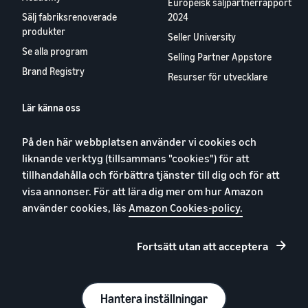
Europeisk säljpartnerrapport
Sälj fabriksrenoverade
2024
produkter
Seller University
Se alla program
Selling Partner Appstore
Brand Registry
Resurser för utvecklare
Lär känna oss
Blog
På den här webbplatsen använder vi cookies och
Karriärer
liknande verktyg (tillsammans "cookies") för att
YouTube
tillhandahålla och förbättra tjänster till dig och för att
Kontakta oss
visa annonser. För att lära dig mer om hur Amazon
använder cookies, läs
Amazon Cookies-policy.
Fortsätt utan att acceptera
Integritetspolicy
Cookies
Allmänna villkor
Hantera inställningar
© 2026, Amazon.com, Inc. eller dess dotterbolag