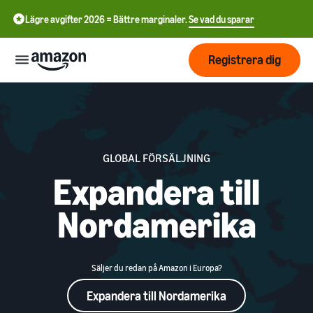
Lägre avgifter 2026 = Bättre marginaler.
Se vad du sparar
Registrera dig
Start
Börja
Skicka
GLOBAL FÖRSÄLJNING
English
sälja på
Expandera till
- GB
Amazon
Orderhantering
Växa
Nordamerika
Swedish
Översikt
Hur man börjar sälja på
- SE
Amazon
Nå fler
Ta det där nästa steget i att
Priser
Uppfyllande av
kunder
bli en Amazon-
kundorder
Säljer du redan på Amazon i Europa?
återförsäljare
Lär dig om lämpliga
Expandera till Nordamerika
Lär dig
lösningar för att uppfylla
Lära
Annonsera på Amazon
dina sändningar