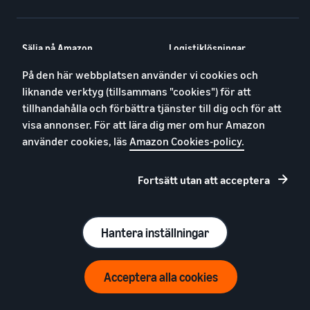
Sälja på Amazon
Logistiklösningar
Säljöversikt
Logistiköversikt
På den här webbplatsen använder vi cookies och
Nybörjarguiden
Fulfilment by Amazon
liknande verktyg (tillsammans "cookies") för att
tillhandahålla och förbättra tjänster till dig och för att
Resurser för
Europeiska lösningar för FBA
varumärkesägare
visa annonser. För att lära dig mer om hur Amazon
Lågpristaxor i FBA
använder cookies, läs
Amazon Cookies-policy.
Program
Resurser
Fortsätt utan att acceptera
Annonsera på Amazon
Resurseröversikt
Sälj över hela Europa
Seller Central
Amazon global försäljning
Kunskapscentrum för moms
Hantera inställningar
Swedish E-Commerce
Webinarier
Academy
Europeisk säljpartnerrapport
Sälj fabriksrenoverade
2024
Acceptera alla cookies
produkter
Seller University
Se alla program