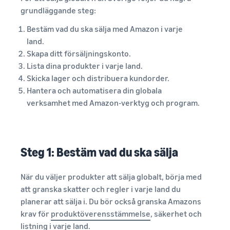
Amazon
Upptäck Amazon-godkända
grundläggande steg:
Amazon
Intäktskalkylator
programvarupartners för
Beräkna avgifter och
Bestäm vad du ska sälja med Amazon i varje
att automatisera och
kostnader för en
land.
hantera din verksamhet
produkt, jämför
Lägre
Skapa ditt försäljningskonto.
leveransmetoder
leveranskostnader
Lista dina produkter i varje land.
Verktyg för expansion
för dina
till europeiska Amazon-
Skicka lager och distribuera kundorder.
lågprisprodukter
Incitament för
butiker
Hantera och automatisera din globala
nya säljare
Utforska låga FBA-avgifter
Lär dig mer om alla
verksamhet med Amazon-verktyg och program.
Genom att anta de
för kvalificerade produkter
tillgängliga europeiska
tjänster som ingår
som är prissatta till eller
Amazon-marknadsplatser
i nybörjarguiden
under €20.
och hur du kan växa med
kan du dra nytta av
Amazon Fulfillment-
över 540,000 kr i
Steg 1: Bestäm vad du ska sälja
program
nybörjarincitament
När du väljer produkter att sälja globalt, börja med
att granska skatter och regler i varje land du
planerar att sälja i. Du bör också granska Amazons
krav för
produktöverensstämmelse
, säkerhet och
listning i varje land.