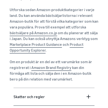
Nå Amazons
kunder över
Utforska sedan Amazon-produktkategorier i varje
hela världen
land. Du kan använda bästsäljarlistorna i relevant
Börja sälja i Nord-
Amazon-butik för att förstå vilka kategorier som kan
och Sydamerika,
Europa, Asien-
vara populära. Prova till exempel att utforska
Stillahavsområdet,
bästsäljare på Amazon.co.jp
om du planerar att sälja
Mellanöstern och
i Japan. Du kan också utnyttja Amazons verktyg som
Nordafrika.
Marketplace Product Guidance
och
Product
Opportunity Explorer
.
Om en produkt är en del av ett varumärke som är
registrerat i
Amazon Brand Registry
kan din
förmåga att lista och sälja den i en Amazon-butik
bero på din relation med varumärket.
Skatter och regler